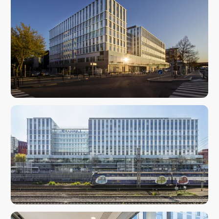
conditionné qu’il faut retenir est le système de ventilo
convecteurs individuels très innovants avec leurs prises d’air
en façade avec volets de fermetures motorisés, permettant
ainsi de disposer d’un très bon volume d’air neuf, d’une
confortable hauteur libre et d’un plafond filant sur la totalité des
plateaux de bureaux.
Avec sa quadruple certification environnementale (BBC RENO /
HQE excellent/ BREAM very good/ Leed certified) – première
sur le secteur, cet immeuble (Le Carré) est l’un des plus beaux
immeubles, par sa taille et sa qualité architecturale, sur le
territoire de Saint-Quentin-en-Yvelines.