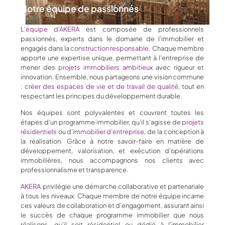
Notre équipe de passionnés
L’équipe d’AKERA
est composée de professionnels
passionnés, experts dans le domaine de l’immobilier et
engagés dans la
construction responsable
. Chaque membre
apporte une expertise unique, permettant à l’entreprise de
mener des
projets immobiliers ambitieux
avec rigueur et
innovation. Ensemble, nous partageons une vision commune
:
créer des espaces
de vie et de travail de qualité
, tout en
respectant les principes du développement durable.
Nos équipes sont polyvalentes et couvrent toutes les
étapes d’un programme immobilier, qu’il s’agisse de
projets
résidentiels
ou d’
immobilier d’entreprise
, de la conception à
la réalisation. Grâce à notre savoir-faire en matière de
développement, valorisation, et exécution d’opérations
immobilières, nous accompagnons nos clients avec
professionnalisme et transparence.
AKERA
privilégie une démarche collaborative et partenariale
à tous les niveaux. Chaque membre de notre équipe incarne
ces valeurs de collaboration et d’engagement, assurant ainsi
le succès de chaque programme immobilier que nous
réalisons, qu’il soit résidentiel ou dédié à l’immobilier