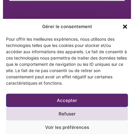
Gérer le consentement
Pour offrir les meilleures expériences, nous utilisons des
technologies telles que les cookies pour stocker et/ou
Menu
Recherche
Informations
accéder aux informations des appareils. Le fait de consentir à
par
générales
Découvrez
thème
Mentions légales
Akera
ces technologies nous permettra de traiter des données telles
Résidences
Akera Développement
Politique de
que le comportement de navigation ou les ID uniques sur ce
Trouvez votre
Immeubles
confidentialité
hébergement
site. Le fait de ne pas consentir ou de retirer son
40 boulevard Henri Sellier
de bureaux
Gestion des cookies
Investir
consentement peut avoir un effet négatif sur certaines
92150 Suresnes
Réalisations
Plan du site
Acheter
en
caractéristiques et fonctions.
une
Suivez-nous
Logements
Préférences en
résidence
matière de cookies
Réalisations
Caraïbes
en Bureaux
Accepter
Contactez-
Nos
nous
programmes
en
Refuser
Martinique
Voir les préférences
@akera2024
Conditions & Politiques