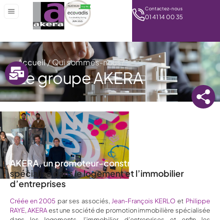
Contactez-nous
01 41 14 00 35
Accueil
/
Qui sommes-nous?
Le groupe AKERA
AKERA, un promoteur-constructeur
spécialisé dans le logement et l’immobilier
d’entreprises
Créée en 2005
par ses associés,
Jean-François KERLO
et
Philippe
RAYE
,
AKERA
est une société de promotion immobilière spécialisée
dans les logements, l’immobilier d’entreprises et enfin les