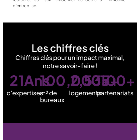
d’entreprise.
Les chiffres clés
Chiffres clés pour un impact maximal,
notre savoir-faire !
21
Ans
100,000
2,535
100
+
+
+
d'expertises
m² de
logements
partenariats
bureaux