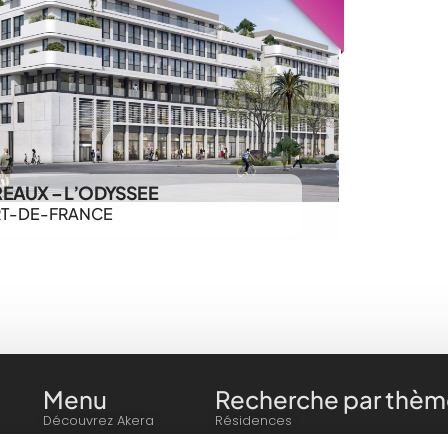
EAUX – L’ODYSSEE
T-DE-FRANCE
Menu
Recherche par thèm
Découvrez Akera
Résidences