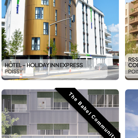
RSS
HÔTEL – HOLIDAY INN EXPRESS
COL
POISSY
POI
The Babel Community