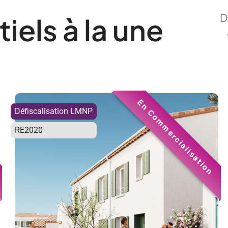
D
iels à la une
En Commercialisation
Défiscalisation LMNP
RE2020