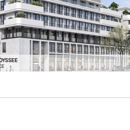
DYSSEE
CE