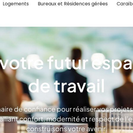
Logements
Bureaux et Résidences gérées
Caraïb
otre futur espa
de travail
aire de confiance pour réaliser vos projets
alliant confort, modernité et respect de 
construisons votre avenir.