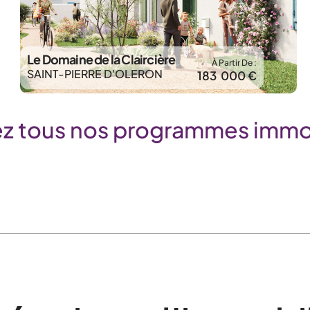
Le Domaine de la Claircière
À Partir De :
SAINT-PIERRE D'OLERON
183 000 €
z tous nos programmes immob