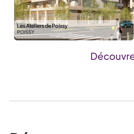
Les Ateliers de Poissy
POISSY
Découvre