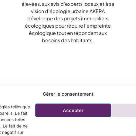
élevées, aux avis d'experts locaux et à sa
vision d'écologie urbaine AKERA
développe des projets immobiliers
écologiques pour réduire l'empreinte
écologique tout en répondant aux
besoins des habitants.
Gérer le consentement
ogies telles que
Accepter
Menu
Recherche par thèm
reils. Le fait
Découvrez Akera
Résidences
onnées telles
 Le fait de ne
Trouvez votre
Immeubles de bureaux
 négatif sur
hébergement