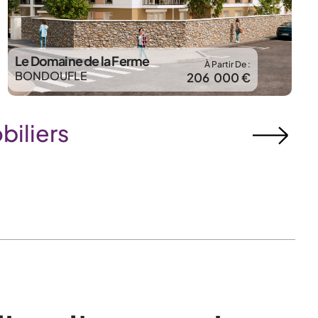
Le Domaine de la Ferme
À Partir De :
BONDOUFLE
206 000 €
iliers