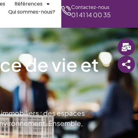
es
Références
Contactez-nous
Qui sommes-nous?
01 41 14 00 35
ce de vie et
 immobiliers : des espaces
l’environnement. Ensemble,