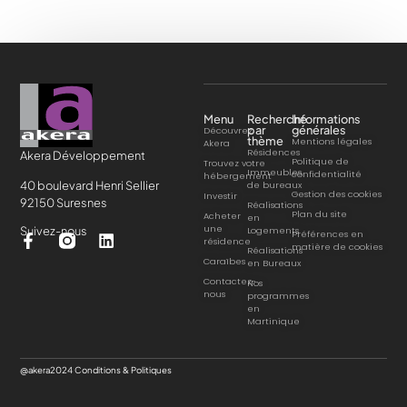
Menu
Recherche
Informations
par
générales
Découvrez
thème
Mentions légales
Akera
Résidences
Akera Développement
Politique de
Trouvez votre
Immeubles
confidentialité
hébergement
40 boulevard Henri Sellier
de bureaux
Gestion des cookies
Investir
92150 Suresnes
Réalisations
Plan du site
Acheter
en
une
Suivez-nous
Logements
Préférences en
résidence
matière de cookies
Réalisations
Caraïbes
en Bureaux
Contactez-
Nos
nous
programmes
en
Martinique
@akera2024
Conditions & Politiques