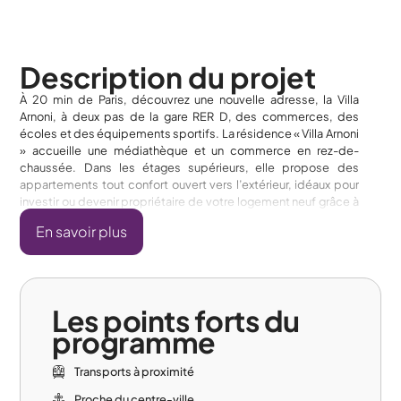
Description du projet
À 20 min de Paris, découvrez une nouvelle adresse, la Villa
Arnoni, à deux pas de la gare RER D, des commerces, des
écoles et des équipements sportifs. La résidence « Villa Arnoni
» accueille une médiathèque et un commerce en rez-de-
chaussée. Dans les étages supérieurs, elle propose des
appartements tout confort ouvert vers l’extérieur, idéaux pour
investir ou devenir propriétaire de votre logement neuf grâce à
la TVA réduite à 5,5 %. Opération réalisée en co-promotion
En savoir plus
avec COGEDIM.
Les points forts du
programme
Transports à proximité
Proche du centre-ville