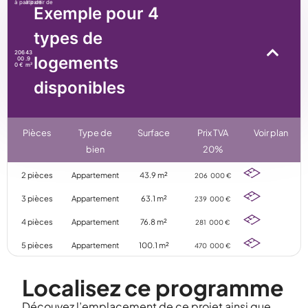
à partir de
à partir de
Exemple pour 4
types de
206
43
logements
00
.9
0 €
m²
disponibles
Pièces
Type de
Surface
Prix TVA
Voir plan
bien
20%
2 pièces
Appartement
43.9 m²
206 000 €
3 pièces
Appartement
63.1 m²
239 000 €
4 pièces
Appartement
76.8 m²
281 000 €
5 pièces
Appartement
100.1 m²
470 000 €
Localisez ce programme
Découvez l’emplacement de ce projet ainsi que