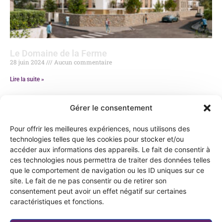
Le Domaine de la Ferme
28 juin 2024
Aucun commentaire
Lire la suite »
Gérer le consentement
Pour offrir les meilleures expériences, nous utilisons des
technologies telles que les cookies pour stocker et/ou
Menu
Recherche
Informations
accéder aux informations des appareils. Le fait de consentir à
par
générales
Découvrez
thème
Mentions légales
ces technologies nous permettra de traiter des données telles
Akera
Résidences
Akera Développement
Politique de
que le comportement de navigation ou les ID uniques sur ce
Trouvez votre
Immeubles
confidentialité
hébergement
site. Le fait de ne pas consentir ou de retirer son
40 boulevard Henri Sellier
de bureaux
Gestion des cookies
Investir
consentement peut avoir un effet négatif sur certaines
92150 Suresnes
Réalisations
Plan du site
Acheter
en
caractéristiques et fonctions.
une
Suivez-nous
Logements
Préférences en
résidence
matière de cookies
Réalisations